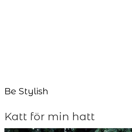
« S t y l i s h B
Be Stylish
Katt för min hatt